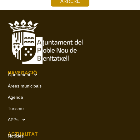
ARRERE
NAVEGACIÓ
Ajuntament
Àrees municipals
Agenda
Turisme
APPs
ACTUALITAT
Notícies