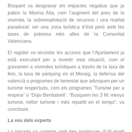
Bisquert va desgranar els impactes negatius que ja
pateix la Marina Alta, com l’augment del preu de la
vivenda, la sobreexplotació de recursos i una realitat
paradoxal: ser una zona turística d’èxit però amb les
taxes de pobresa més altes de la Comunitat
Valenciana.
El regidor va recordar les accions que l’Ajuntament ja
està executant per a revertir esta situació, com el
gravamen a vivendes turístiques a través de la taxa de
fem, la taxa de pàrquing en el Moraig, la defensa del
valencià o programes de benestar que advoquen per un
turisme respectuós, com els programes ‘Turisme per a
respirar’ o ‘Dojo Benitatxell’. “Busquem les 3 M: menys
turisme, millor turisme i més repartit en el temps”, va
concloure.
La veu dels experts
La jornada va comptar amb tres ponències d’alt nivell