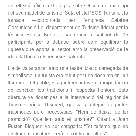
de reflexió crítica i estratègica sobre el futur del municipi
i el seu model de turisme. Sota el títol ‘SOS Turisme’, la
jornada —coordinada per l’empresa Salabre
Comunicació i el departament de Turisme liderat per la
tècnica Benita Breiter— va reunir al voltant de 35
participants per a debatre sobre com equilibrar la
riquesa que aporta el sector amb la preservació de la
identitat local i els recursos naturals.
L’acte va arrancar amb una teatralització carregada de
simbolisme: un turista era rebut per una dona major i un
llaurador del poble, els qui li recordaven la importància
de conéixer les tradicions i respectar l’entorn. Esta
obertura va donar pas a la intervenció del regidor de
Turisme, Víctor Bisquert, qui va plantejar preguntes
incòmodes però necessàries: “Hem de deixar de fer
promoció? Què fem amb el turisme?”. Citant a Joan
Fuster, Bisquert va ser categòric: “Tot turisme que no
gestionem nosaltres, serà fet contra nosaltres”.