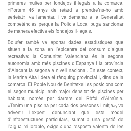
primeres multes per fondejos il·legals a la comarca.
«Portem 46 anys de retard a prendre’ns-ho amb
serietat», va lamentar, i va demanar a la Generalitat
competències perquè la Policia Local puga sancionar
de manera efectiva els fondejos il·legals.
Bolufer també va aportar dades estadístiques que
situen a la zona en l’epicentre del consum d’aigua
recreativa: la Comunitat Valenciana és la segona
autonomia amb més piscines d’Espanya i la província
d’Alacant la segona a nivell nacional. En este context,
la Marina Alta lidera el rànquing provincial i, dins de la
comarca, El Poble Nou de Benitatxell es posiciona com
el segon municipi amb major densitat de piscines per
habitant, només per darrere del Ràfol d’Almúnia.
«Tenim una piscina per cada dos persones i mitja», va
advertir l’expert, denunciant que este model
d’infraestructures particulars, sumat a una gestió de
l’aigua millorable, exigeix una resposta valenta de les