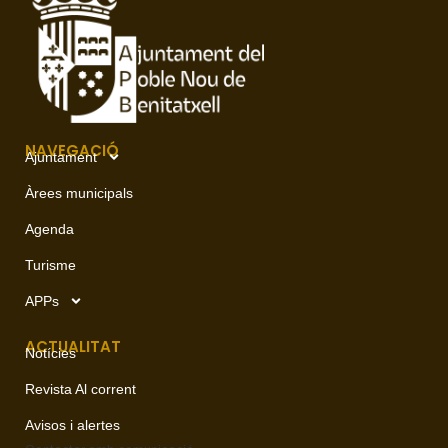
NAVEGACIÓ
Ajuntament
Àrees municipals
Agenda
Turisme
APPs
ACTUALITAT
Notícies
Revista Al corrent
Avisos i alertes