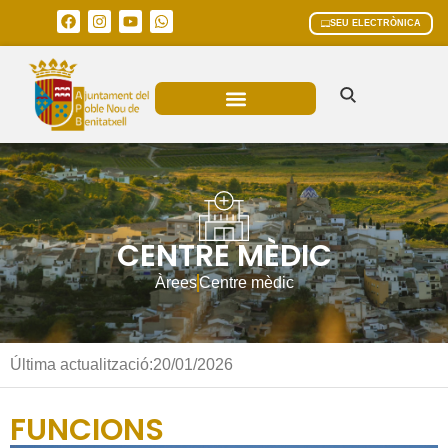
SEU ELECTRÒNICA
ÀREES MUNICIPALS
CENTRE MÈDIC
Àrees
Centre mèdic
Última actualització:
20/01/2026
FUNCIONS