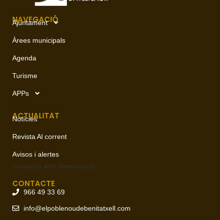
NAVEGACIÓ
Ajuntament
Àrees municipals
Agenda
Turisme
APPs
ACTUALITAT
Notícies
Revista Al corrent
Avisos i alertes
Contactar amb
comunicació
CONTACTE
966 49 33 69
info@elpoblenoudebenitatxell.com