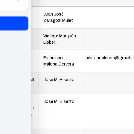
Club Triatló
Juan José
Benitatxell
Zaragozi Mulet
Club de
Vicente Marqués
Fútbol
Llobell
Club de
Francisco
pilotapoblenou@gmail.
Pelota
Malona Cervera
Biomoscatell
Jose M. Bisetto
Associació
Jose M. Bisetto
de Viticultors
Moscatell de
la Marina