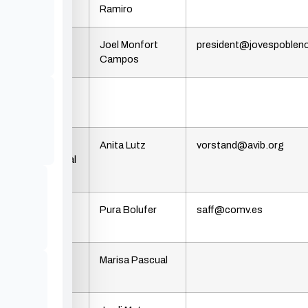
Teulada
Ramiro
Assemblea
Joel Monfort
president@jovespoblen
de Joves
Campos
Club de
Frontenis
A. Vecinos
Anita Lutz
vorstand@avib.org
Internacional
(AVIB)
Associació
Pura Bolufer
saff@comv.es
de Veïns
Amas de
Marisa Pascual
Casa