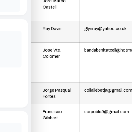
A. Cultural
Jordi Mateo
Taurina «El
Castell
Portalet»
Església
Ray Davis
glynray@yahoo.co.uk
Evangelista
Agrup.
Jose Vte.
bandabenitatxell@hotm
Músico
Colomer
Municipal
Sta. M.
Magdalena
Colla La
Jorge Pasqual
collallebetja@gmail.co
Llebetjà
Fortes
Cor
Francisco
corpoble9@gmail.com
Parroquial
Gilabert
Sta. M.
Magdalena