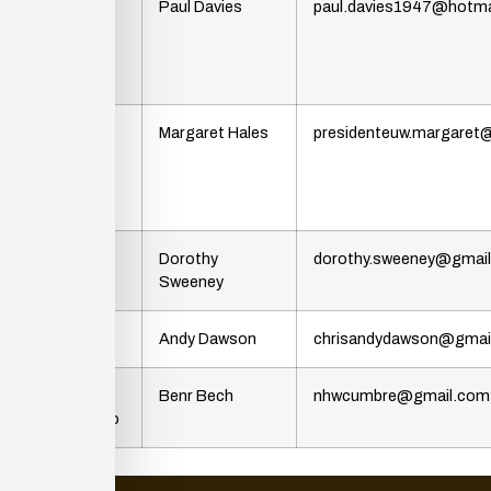
Asociación
Paul Davies
paul.davies1947@hotma
de Vecinos
Puig
Llorença
European
Margaret Hales
presidenteuw.margaret
Union of
Women
Marina Alta
Ladies Club
Dorothy
dorothy.sweeney@gmai
Benitatxell
Sweeney
Lyons Club
Andy Dawson
chrisandydawson@gmai
Vecinos
Benr Bech
nhwcumbre@gmail.com
Cooperando