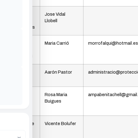
A. Jubilados
Jose Vidal
y
Llobell
Pensionistas
Grup de
Maria Carrió
morrofalqui@hotmail.es
Danses
Morro Falqui
Protecció
Aarón Pastor
administracio@proteccio
Civil
AMPA
Rosa Maria
ampabenitachell@gmai
Colegio
Buigues
Benitachell
Asociació de
Vicente Bolufer
Cavallistes i
Carreters