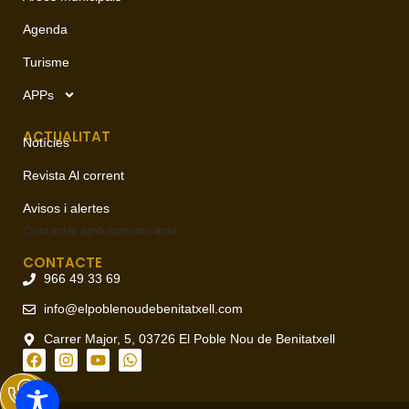
Agenda
Turisme
APPs
ACTUALITAT
Notícies
Revista Al corrent
Avisos i alertes
Contactar amb
comunicació
CONTACTE
966 49 33 69
info@elpoblenoudebenitatxell.com
Carrer Major, 5, 03726 El Poble Nou de Benitatxell