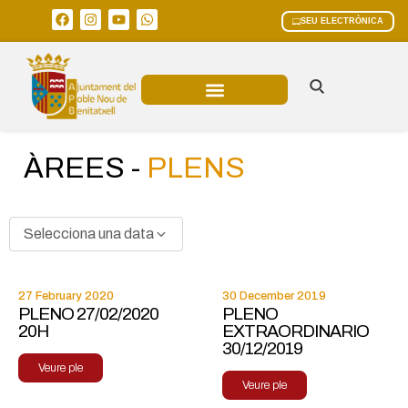
SEU ELECTRÒNICA
ÀREES MUNICIPALS
ÀREES -
PLENS
Selecciona una data
27 February 2020
30 December 2019
PLENO 27/02/2020
PLENO
20H
EXTRAORDINARIO
30/12/2019
Veure ple
Veure ple