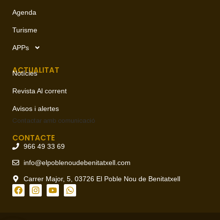
Agenda
Turisme
APPs
ACTUALITAT
Notícies
Revista Al corrent
Avisos i alertes
Contactar amb
comunicació
CONTACTE
966 49 33 69
info@elpoblenoudebenitatxell.com
Carrer Major, 5, 03726 El Poble Nou de Benitatxell