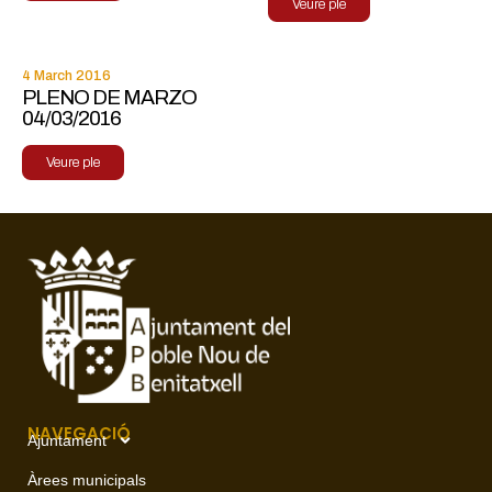
Veure ple
4 March 2016
PLENO DE MARZO
04/03/2016
Veure ple
NAVEGACIÓ
Ajuntament
Àrees municipals