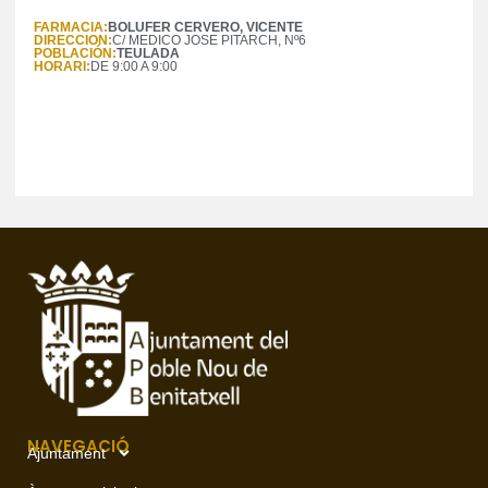
FARMACIA:
BOLUFER CERVERO, VICENTE
DIRECCION:
C/ MEDICO JOSE PITARCH, Nº6
POBLACIÓN:
TEULADA
HORARI:
DE 9:00 A 9:00
NAVEGACIÓ
Ajuntament