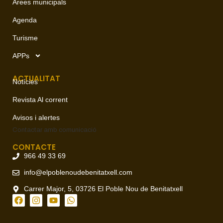
Àrees municipals
Agenda
Turisme
APPs
ACTUALITAT
Notícies
Revista Al corrent
Avisos i alertes
Contactar amb
comunicació
CONTACTE
966 49 33 69
info@elpoblenoudebenitatxell.com
Carrer Major, 5, 03726 El Poble Nou de Benitatxell