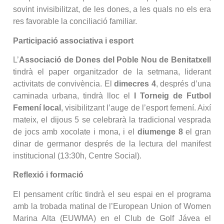
sovint invisibilitzat, de les dones, a les quals no els era
res favorable la conciliació familiar.
Participació associativa i esport
L’
Associació de Dones del Poble Nou de Benitatxell
tindrà el paper organitzador de la setmana, liderant
activitats de convivència. El
dimecres 4
, després d’una
caminada urbana, tindrà lloc el
I Torneig de Futbol
Femení local
, visibilitzant l’auge de l’esport femení. Així
mateix, el dijous 5 se celebrarà la tradicional vesprada
de jocs amb xocolate i mona, i el
diumenge 8
el gran
dinar de germanor després de la lectura del manifest
institucional (13:30h, Centre Social).
Reflexió i formació
El pensament crític tindrà el seu espai en el programa
amb la trobada matinal de l’European Union of Women
Marina Alta (EUWMA) en el Club de Golf Jávea el