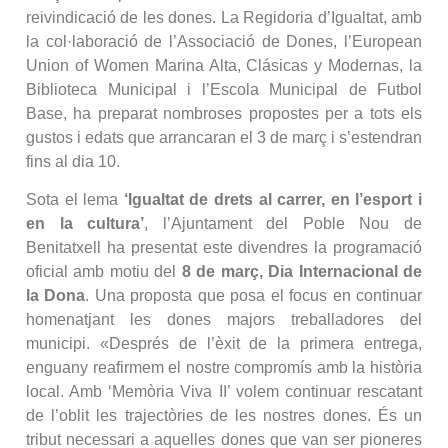
reivindicació de les dones. La Regidoria d’Igualtat, amb
la col·laboració de l’Associació de Dones, l’European
Union of Women Marina Alta, Clásicas y Modernas, la
Biblioteca Municipal i l’Escola Municipal de Futbol
Base, ha preparat nombroses propostes per a tots els
gustos i edats que arrancaran el 3 de març i s’estendran
fins al dia 10.
Sota el lema
‘
Igualtat de drets al carrer, en l’esport i
en la cultura
’
, l’Ajuntament del Poble Nou de
Benitatxell ha presentat este divendres la programació
oficial amb motiu del
8 de març, Dia Internacional de
la Dona
. Una proposta que posa el focus en continuar
homenatjant les dones majors treballadores del
municipi. «Després de l’èxit de la primera entrega,
enguany reafirmem el nostre compromís amb la història
local. Amb ‘Memòria Viva II’ volem continuar rescatant
de l’oblit les trajectòries de les nostres dones. És un
tribut necessari a aquelles dones que van ser pioneres