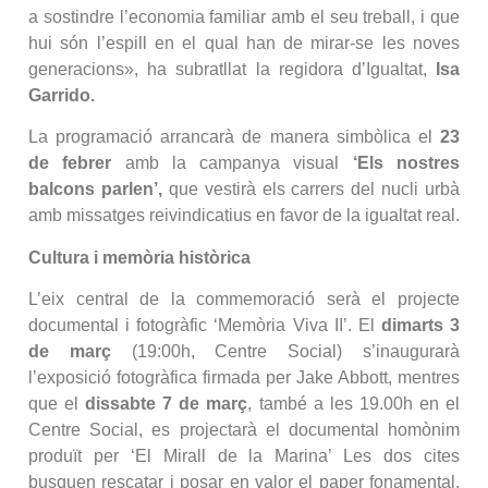
a sostindre l’economia familiar amb el seu treball, i que
hui són l’espill en el qual han de mirar-se les noves
generacions», ha subratllat la regidora d’Igualtat,
Isa
Garrido.
La programació arrancarà de manera simbòlica el
23
de febrer
amb la campanya visual
‘Els nostres
balcons parlen’,
que vestirà els carrers del nucli urbà
amb missatges reivindicatius en favor de la igualtat real.
Cultura i memòria històrica
L’eix central de la commemoració serà el projecte
documental i fotogràfic ‘Memòria Viva II’. El
dimarts 3
de març
(19:00h, Centre Social) s’inaugurarà
l’exposició fotogràfica firmada per Jake Abbott, mentres
que el
dissabte 7 de març
, també a les 19.00h en el
Centre Social, es projectarà el documental homònim
produït per ‘El Mirall de la Marina’ Les dos cites
busquen rescatar i posar en valor el paper fonamental,