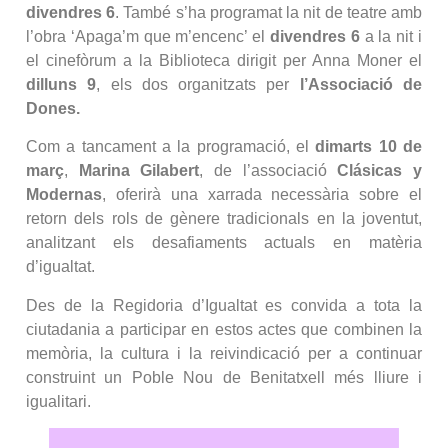
divendres 6
. També s’ha programat la nit de teatre amb
l’obra ‘Apaga’m que m’encenc’ el
divendres 6
a la nit i
el cinefòrum a la Biblioteca dirigit per Anna Moner el
dilluns 9
, els dos organitzats per
l’Associació de
Dones.
Com a tancament a la programació, el
dimarts 10 de
març
,
Marina Gilabert
, de l’associació
Clásicas y
Modernas
, oferirà una xarrada necessària sobre el
retorn dels rols de gènere tradicionals en la joventut,
analitzant els desafiaments actuals en matèria
d’igualtat.
Des de la Regidoria d’Igualtat es convida a tota la
ciutadania a participar en estos actes que combinen la
memòria, la cultura i la reivindicació per a continuar
construint un Poble Nou de Benitatxell més lliure i
igualitari.