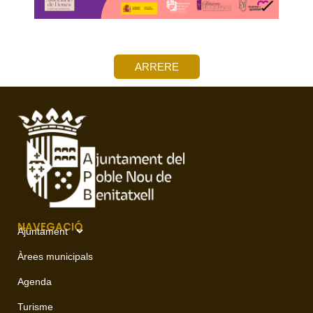
ARRERE
NAVEGACIÓ
Ajuntament
Àrees municipals
Agenda
Turisme