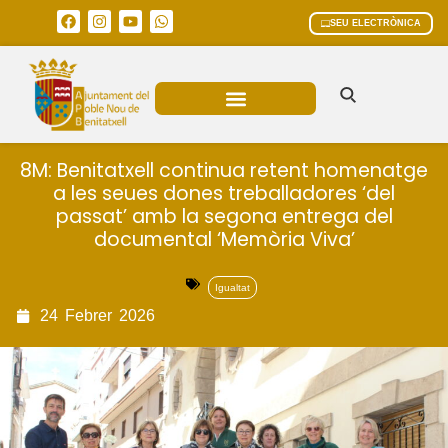
SEU ELECTRÒNICA
ÀREES MUNICIPALS
8M: Benitatxell continua retent homenatge
a les seues dones treballadores ‘del
passat’ amb la segona entrega del
documental ‘Memòria Viva’
Igualtat
24
Febrer
2026