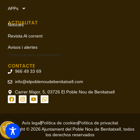
APPs
ACTUALITAT
Notícies
Revista Al corrent
Avisos i alertes
Contactar amb
comunicació
CONTACTE
966 49 33 69
info@elpoblenoudebenitatxell.com
Carrer Major, 5, 03726 El Poble Nou de Benitatxell
Avís legal
Política de cookies
Política de privacitat
Copyright © 2026 Ajuntament del Poble Nou de Benitatxell, todos
los derechos reservados