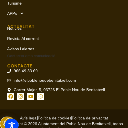
Turisme
APPs
ACTUALITAT
Notícies
Revista Al corrent
Avisos i alertes
Contactar amb
comunicació
CONTACTE
966 49 33 69
info@elpoblenoudebenitatxell.com
Carrer Major, 5, 03726 El Poble Nou de Benitatxell
Avís legal
Política de cookies
Política de privacitat
Copyright © 2026 Ajuntament del Poble Nou de Benitatxell, todos