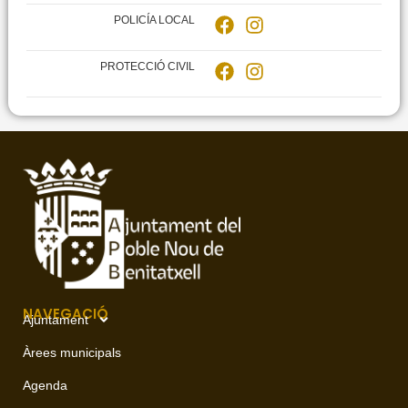
POLICÍA LOCAL
PROTECCIÓ CIVIL
NAVEGACIÓ
Ajuntament
Àrees municipals
Agenda