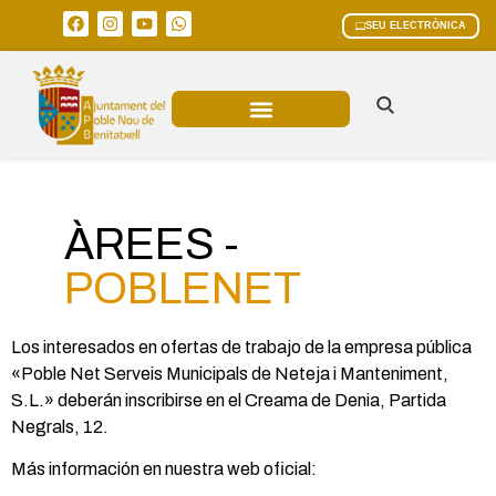
SEU ELECTRÒNICA
ÀREES MUNICIPALS
ÀREES -
POBLENET
Los interesados en ofertas de trabajo de la empresa pública
«Poble Net Serveis Municipals de Neteja i Manteniment,
S.L.» deberán inscribirse en el Creama de Denia, Partida
Negrals, 12.
Más información en nuestra web oficial: