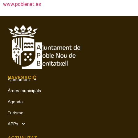
www.poblenet.es
NAVEGACIÓ
Ajuntament
Àrees municipals
Agenda
Turisme
APPs
ACTUALITAT