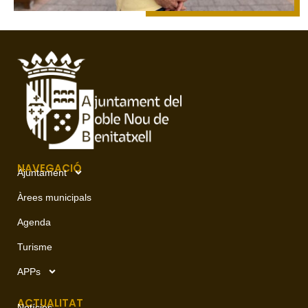
NAVEGACIÓ
Ajuntament
Àrees municipals
Agenda
Turisme
APPs
ACTUALITAT
Notícies