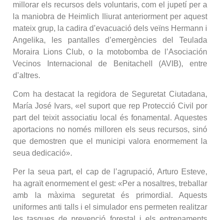
millorar els recursos dels voluntaris, com el jupetí per a
la maniobra de Heimlich lliurat anteriorment per aquest
mateix grup, la cadira d’evacuació dels veïns Hermann i
Angelika, les pantalles d’emergències del Teulada
Moraira Lions Club, o la motobomba de l’Asociación
Vecinos Internacional de Benitachell (AVIB), entre
d’altres.
Com ha destacat la regidora de Seguretat Ciutadana,
María José Ivars, «el suport que rep Protecció Civil por
part del teixit associatiu local és fonamental. Aquestes
aportacions no només milloren els seus recursos, sinó
que demostren que el municipi valora enormement la
seua dedicació».
Per la seua part, el cap de l’agrupació, Arturo Esteve,
ha agraït enormement el gest: «Per a nosaltres, treballar
amb la màxima seguretat és primordial. Aquests
uniformes anti talls i el simulador ens permeten realitzar
les tasques de prevenció forestal i els entrenaments