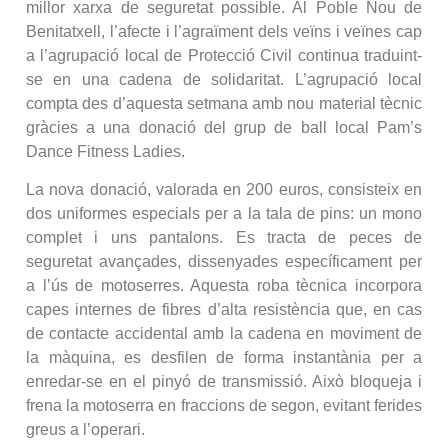
millor xarxa de seguretat possible. Al Poble Nou de
Benitatxell, l’afecte i l’agraïment dels veïns i veïnes cap
a l’agrupació local de Protecció Civil continua traduint-
se en una cadena de solidaritat. L’agrupació local
compta des d’aquesta setmana amb nou material tècnic
gràcies a una donació del grup de ball local Pam’s
Dance Fitness Ladies.
La nova donació, valorada en 200 euros, consisteix en
dos uniformes especials per a la tala de pins: un mono
complet i uns pantalons. Es tracta de peces de
seguretat avançades, dissenyades específicament per
a l’ús de motoserres. Aquesta roba tècnica incorpora
capes internes de fibres d’alta resistència que, en cas
de contacte accidental amb la cadena en moviment de
la màquina, es desfilen de forma instantània per a
enredar-se en el pinyó de transmissió. Això bloqueja i
frena la motoserra en fraccions de segon, evitant ferides
greus a l’operari.