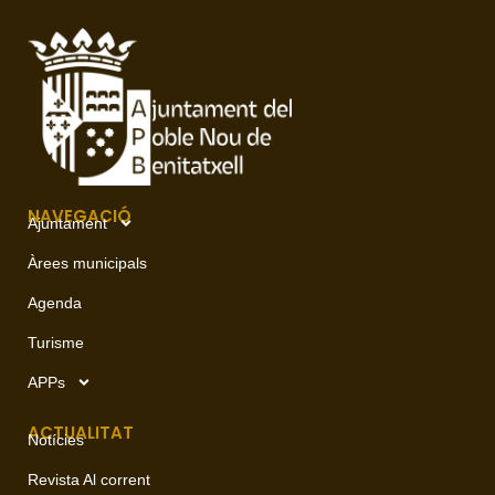
NAVEGACIÓ
Ajuntament
Àrees municipals
Agenda
Turisme
APPs
ACTUALITAT
Notícies
Revista Al corrent