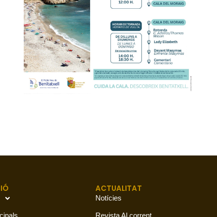
IÓ
ACTUALITAT
Notícies
cipals
Revista Al corrent