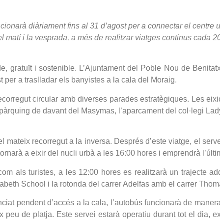
cionarà diàriament fins al 31 d’agost per a connectar el centre ur
matí i la vesprada, a més de realitzar viatges continus cada 20
, gratuït i sostenible. L’Ajuntament del Poble Nou de Benitatxel
t per a traslladar els banyistes a la cala del Moraig.
ecorregut circular amb diverses parades estratègiques. Les eixi
àrquing de davant del Masymas, l’aparcament del col·legi Lady 
 el mateix recorregut a la inversa. Després d’este viatge, el ser
rnarà a eixir del nucli urbà a les 16:00 hores i emprendrà l’últi
com als turistes, a les 12:00 hores es realitzarà un trajecte a
izabeth School i la rotonda del carrer Adelfas amb el carrer Tho
nunciat pendent d’accés a la cala, l’autobús funcionarà de mane
x peu de platja. Este servei estarà operatiu durant tot el dia,