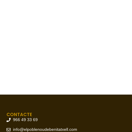
CONTACTE
966 49 33 69
info@elpoblenoudebenitatxell.com