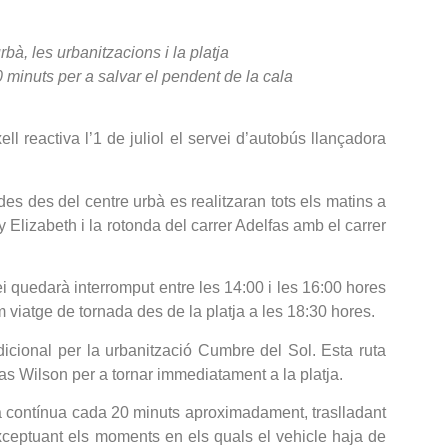
bà, les urbanitzacions i la platja
 minuts per a salvar el pendent de la cala
l reactiva l’1 de juliol el servei d’autobús llançadora
des des del centre urbà es realitzaran tots els matins a
Elizabeth i la rotonda del carrer Adelfas amb el carrer
vei quedarà interromput entre les 14:00 i les 16:00 hores
m viatge de tornada des de la platja a les 18:30 hores.
ddicional per la urbanització Cumbre del Sol. Esta ruta
mas Wilson per a tornar immediatament a la platja.
ra contínua cada 20 minuts aproximadament, traslladant
 exceptuant els moments en els quals el vehicle haja de