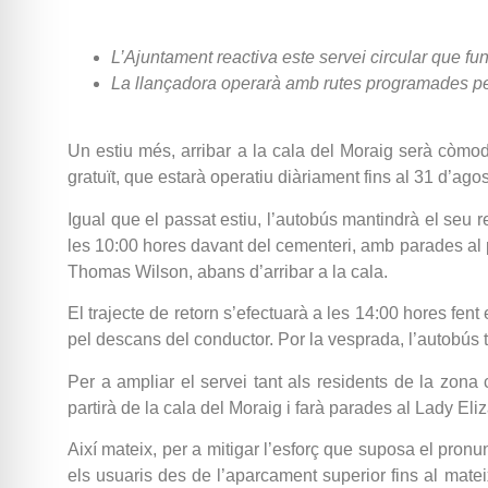
L’Ajuntament reactiva este servei circular que fun
La llançadora operarà amb rutes programades pel 
Un estiu més, arribar a la cala del Moraig serà còmode
gratuït, que estarà operatiu diàriament fins al 31 d’agos
Igual que el passat estiu, l’autobús mantindrà el seu r
les 10:00 hores davant del cementeri, amb parades al p
Thomas Wilson, abans d’arribar a la cala.
El trajecte de retorn s’efectuarà a les 14:00 hores fent
pel descans del conductor. Por la vesprada, l’autobús to
Per a ampliar el servei tant als residents de la zona 
partirà de la cala del Moraig i farà parades al Lady El
Així mateix, per a mitigar l’esforç que suposa el pro
els usuaris des de l’aparcament superior fins al matei