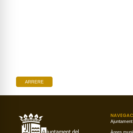
ARRERE
NAVEGAC
Ajuntament
Àrees muni