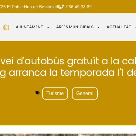
726 El Poble Nou de Benitatxell
966 49 33 69
AJUNTAMENT
ÀREES MUNICIPALS
ACTUALITAT
rvei d'autobús gratuït a la ca
g arranca la temporada l'1 de 
Turisme
General