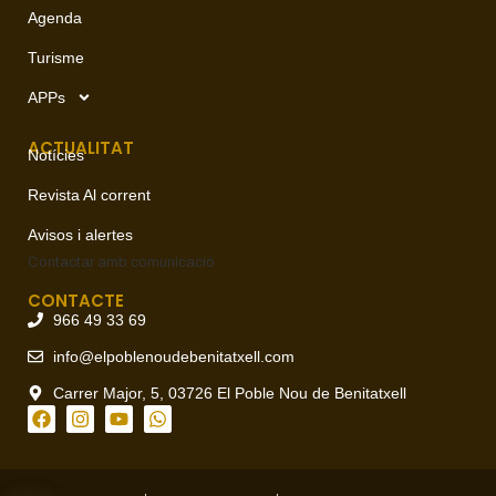
Agenda
Turisme
APPs
ACTUALITAT
Notícies
Revista Al corrent
Avisos i alertes
Contactar amb
comunicació
CONTACTE
966 49 33 69
info@elpoblenoudebenitatxell.com
Carrer Major, 5, 03726 El Poble Nou de Benitatxell