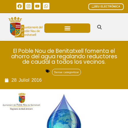
SEU ELECTRÒNICA
ÀREES MUNICIPALS
El Poble Nou de Benitatxell fomenta el
ahorro del agua regalando reductores
de caudal a todos los vecinos.
Sense categoritzar
28
Juliol
2016