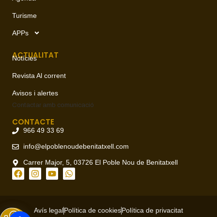
Turisme
APPs
ACTUALITAT
Notícies
Revista Al corrent
Avisos i alertes
Contactar amb
comunicació
CONTACTE
966 49 33 69
info@elpoblenoudebenitatxell.com
Carrer Major, 5, 03726 El Poble Nou de Benitatxell
Avís legal
Política de cookies
Política de privacitat