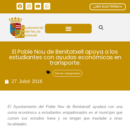
SEU ELECTRÒNICA
ÀREES MUNICIPALS
El Poble Nou de Benitatxell apoya a los
estudiantes con ayudas económicas en
transporte.
Sense categoritzar
27
Juliol
2016
El Ayuntamiento del Poble Nou de Benitatxell ayudará con una
suma económica a estudiantes empadronados en el municipio que
cursen sus estudios fuera y se tengan que trasladar a otras
localidades.