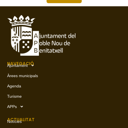
NAVEGACIÓ
Ajuntament
Àrees municipals
Agenda
Turisme
APPs
ACTUALITAT
Notícies