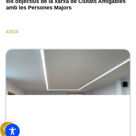
els objectius de la xarxa de Ciutats Amigables
amb les Persones Majors
Sense categoritzar
4
Juliol
2024
LEER TODO >>>