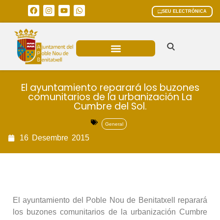
SEU ELECTRÒNICA
ÀREES MUNICIPALS
El ayuntamiento reparará los buzones
comunitarios de la urbanización La
Cumbre del Sol.
General
16
Desembre
2015
El ayuntamiento del Poble Nou de Benitatxell reparará
los buzones comunitarios de la urbanización Cumbre