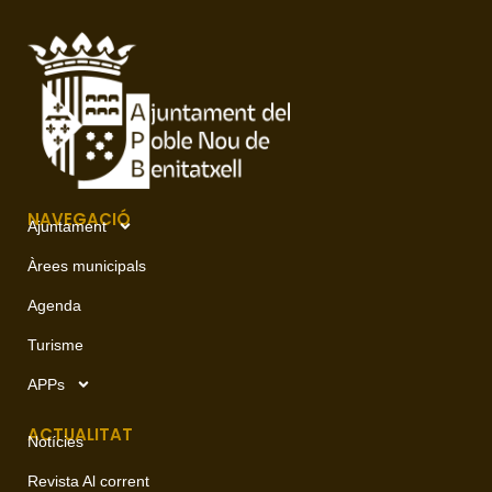
NAVEGACIÓ
Ajuntament
Àrees municipals
Agenda
Turisme
APPs
ACTUALITAT
Notícies
Revista Al corrent