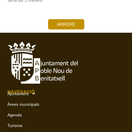
será de 3 meses.
ARRERE
NAVEGACIÓ
Ajuntament
Àrees municipals
Agenda
Turisme