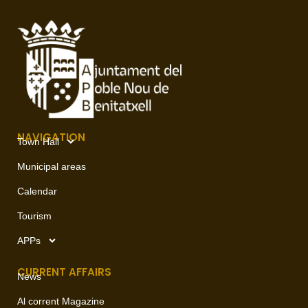
NAVIGATION
Town Hall
Municipal areas
Calendar
Tourism
APPs
CURRENT AFFAIRS
News
Al corrent Magazine