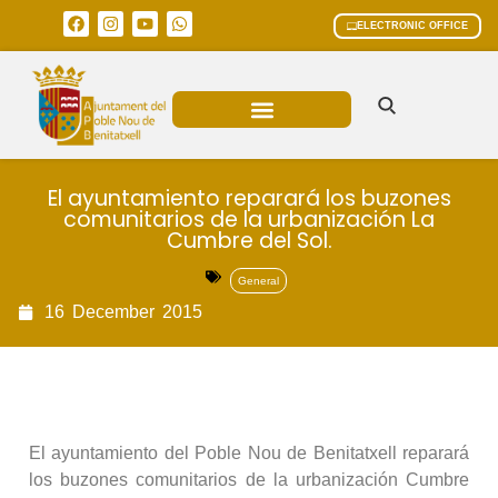
ELECTRONIC OFFICE
MUNICIPAL AREAS
CURRENT AFFAIRS
El ayuntamiento reparará los buzones
comunitarios de la urbanización La
Cumbre del Sol.
General
16
December
2015
El ayuntamiento del Poble Nou de Benitatxell reparará
los buzones comunitarios de la urbanización Cumbre