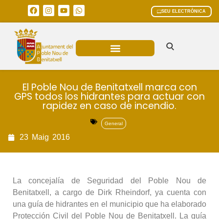
SEU ELECTRÒNICA
ÀREES MUNICIPALS
El Poble Nou de Benitatxell marca con
GPS todos los hidrantes para actuar con
rapidez en caso de incendio.
General
23
Maig
2016
La concejalía de Seguridad del Poble Nou de
Benitatxell, a cargo de Dirk Rheindorf, ya cuenta con
una guía de hidrantes en el municipio que ha elaborado
Protección Civil del Poble Nou de Benitatxell. La guía