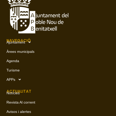
NAVEGACIÓ
Ajuntament
Àrees municipals
Agenda
Turisme
APPs
ACTUALITAT
Notícies
Revista Al corrent
Avisos i alertes