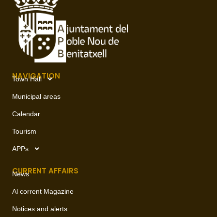
NAVIGATION
Town Hall
Municipal areas
Calendar
Tourism
APPs
CURRENT AFFAIRS
News
Al corrent Magazine
Notices and alerts