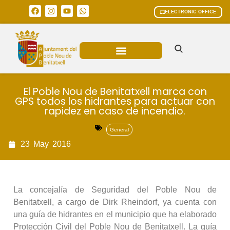
ELECTRONIC OFFICE
MUNICIPAL AREAS
CURRENT AFFAIRS
El Poble Nou de Benitatxell marca con
GPS todos los hidrantes para actuar con
rapidez en caso de incendio.
General
23
May
2016
La concejalía de Seguridad del Poble Nou de
Benitatxell, a cargo de Dirk Rheindorf, ya cuenta con
una guía de hidrantes en el municipio que ha elaborado
Protección Civil del Poble Nou de Benitatxell. La guía