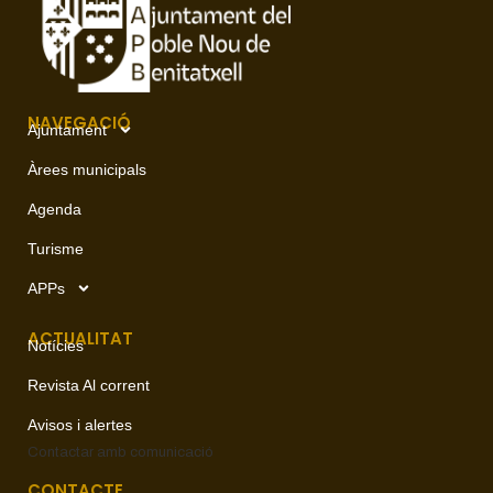
NAVEGACIÓ
Ajuntament
Àrees municipals
Agenda
Turisme
APPs
ACTUALITAT
Notícies
Revista Al corrent
Avisos i alertes
Contactar amb
comunicació
CONTACTE