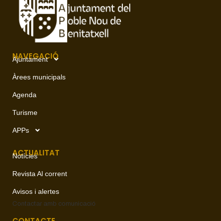
NAVEGACIÓ
Ajuntament
Àrees municipals
Agenda
Turisme
APPs
ACTUALITAT
Notícies
Revista Al corrent
Avisos i alertes
Contactar amb
comunicació
CONTACTE