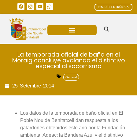
SEU ELECTRÒNICA
ÀREES MUNICIPALS
La temporada oficial de baño en el
Moraig concluye avalando el distintivo
especial al socorrismo
General
25
Setembre
2014
Los datos de la temporada de baño oficial en El
Poble Nou de Benitatxell dan respuesta a los
galardones obtenidos este año por la Fundación
ambiental Adeac: la Bandera Azul y el distintivo