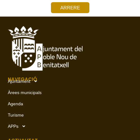
ARRERE
NAVEGACIÓ
Ajuntament
Àrees municipals
Agenda
Turisme
APPs