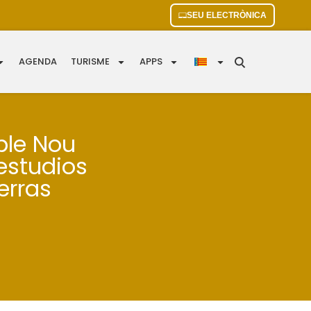
SEU ELECTRÒNICA
AGENDA
TURISME
APPS
ble Nou
 estudios
erras