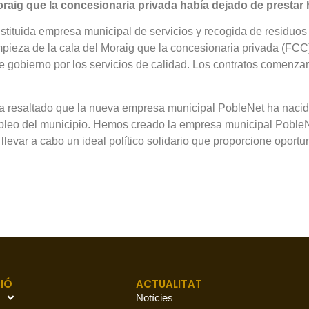
 Moraig que la concesionaria privada había dejado de prestar
stituida empresa municipal de servicios y recogida de residuos
mpieza de la cala del Moraig que la concesionaria privada (FCC)
de gobierno por los servicios de calidad. Los contratos comenza
a resaltado que la nueva empresa municipal PobleNet ha nacid
pleo del municipio. Hemos creado la empresa municipal PobleN
llevar a cabo un ideal político solidario que proporcione oportun
IÓ
ACTUALITAT
Notícies