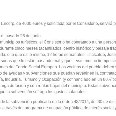
Encorp, de 4000 euros y solicitada por el Consistorio, servirá p
el pasado 26 de junio.
unicipios turísticos, el Consistorio ha contratado a una person
rante cinco meses (acantilados, centro histórico y paisaje tradi
ada, o lo que es lo mismo, 12 horas semanales. El alcalde, Jos
sonas que lo están pasando mal y que llevan mucho tiempo sin t
nes del Fondo Social Europeo. Los vecinos del pueblo deben s
 de ayudas y subvenciones que puedan revertir en la contratac
a, Industria, Turismo y Ocupación (y cofinanciado en un 80% po
rga duración y con rentas bajas del municipio. Estas subvencio
ue la subvención sufraga los gastos salariales
ud de la subvención publicada en la orden 43/2014, del 30 de di
a través del programa de ocupación pública de interés social 