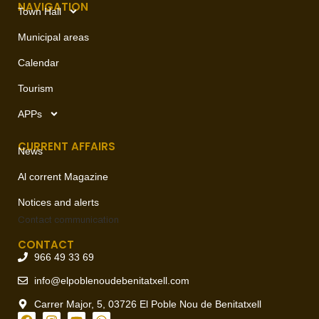
NAVIGATION
Town Hall
Municipal areas
Calendar
Tourism
APPs
CURRENT AFFAIRS
News
Al corrent Magazine
Notices and alerts
Contact
communication
CONTACT
966 49 33 69
info@elpoblenoudebenitatxell.com
Carrer Major, 5, 03726 El Poble Nou de Benitatxell