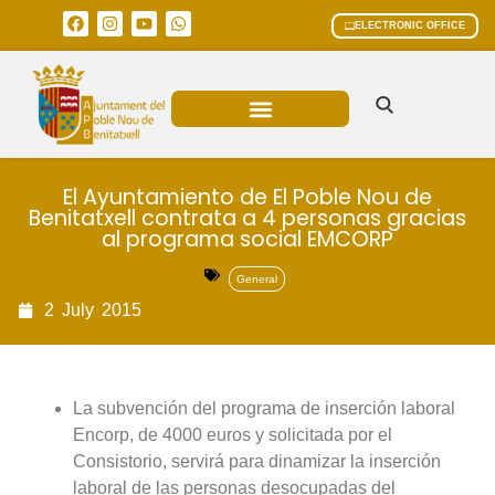
ELECTRONIC OFFICE
MUNICIPAL AREAS
CURRENT AFFAIRS
El Ayuntamiento de El Poble Nou de
Benitatxell contrata a 4 personas gracias
al programa social EMCORP
General
2
July
2015
La subvención del programa de inserción laboral
Encorp, de 4000 euros y solicitada por el
Consistorio, servirá para dinamizar la inserción
laboral de las personas desocupadas del