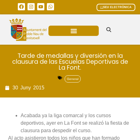
SEU ELECTRÒNICA
ÀREES MUNICIPALS
Tarde de medallas y diversión en la
clausura de las Escuelas Deportivas de
La Font.
General
30
Juny
2015
Acabada ya la liga comarcal y los cursos
deportivos, ayer en La Font se realizó la fiesta de
clausura para despedir el curso.
Al acto asistieron todos los niños que han formado