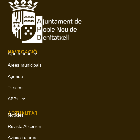
NAVEGACIÓ
Ajuntament
Àrees municipals
Agenda
Turisme
APPs
ACTUALITAT
Notícies
Revista Al corrent
Avisos i alertes