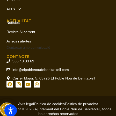
APPs
ACTUALITAT
Notícies
Revista Al corrent
Avisos i alertes
Contactar amb
comunicació
CONTACTE
966 49 33 69
info@elpoblenoudebenitatxell.com
Carrer Major, 5, 03726 El Poble Nou de Benitatxell
Avís legal
Política de cookies
Política de privacitat
Copyright © 2026 Ajuntament del Poble Nou de Benitatxell, todos
los derechos reservados