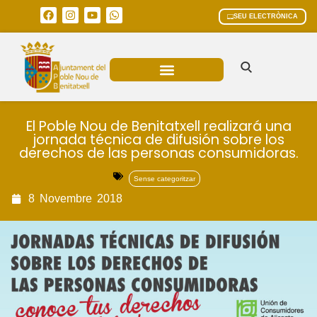
SEU ELECTRÒNICA
ÀREES MUNICIPALS
El Poble Nou de Benitatxell realizará una
jornada técnica de difusión sobre los
derechos de las personas consumidoras.
Sense categoritzar
8
Novembre
2018