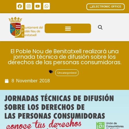
ELECTRONIC OFFICE
MUNICIPAL AREAS
CURRENT AFFAIRS
El Poble Nou de Benitatxell realizará una
jornada técnica de difusión sobre los
derechos de las personas consumidoras.
Uncategorized
8
November
2018