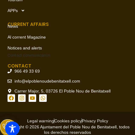
APPs
CURRENT AFFAIRS
News
Al corrent Magazine
Notices and alerts
Contact
communication
CONTACT
966 49 33 69
info@elpoblenoudebenitatxell.com
Carrer Major, 5, 03726 El Poble Nou de Benitatxell
Legal warning
Cookies policy
Privacy Policy
Copyright © 2026 Ajuntament del Poble Nou de Benitatxell, todos
los derechos reservados