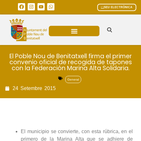
SEU ELECTRÒNICA
ÀREES MUNICIPALS
El Poble Nou de Benitatxell firma el primer
convenio oficial de recogida de tapones
con la Federación Marina Alta Solidaria.
General
24
Setembre
2015
El municipio se convierte, con esta rúbrica, en el
primero de la Marina Alta que se adhiere de