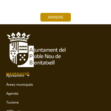
ARRERE
NAVEGACIÓ
Ajuntament
Àrees municipals
Agenda
Turisme