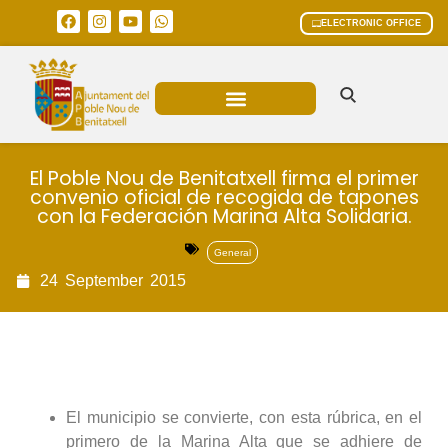
ELECTRONIC OFFICE
MUNICIPAL AREAS
CURRENT AFFAIRS
El Poble Nou de Benitatxell firma el primer
convenio oficial de recogida de tapones
con la Federación Marina Alta Solidaria.
General
24
September
2015
El municipio se convierte, con esta rúbrica, en el
primero de la Marina Alta que se adhiere de