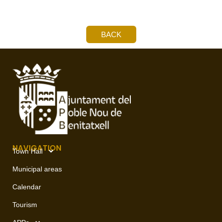
BACK
NAVIGATION
Town Hall
Municipal areas
Calendar
Tourism