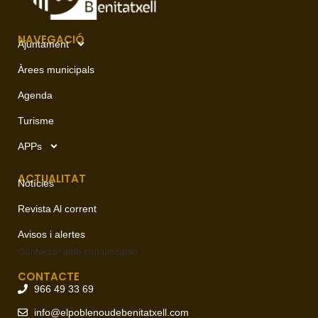
NAVEGACIÓ
Ajuntament
Àrees municipals
Agenda
Turisme
APPs
ACTUALITAT
Notícies
Revista Al corrent
Avisos i alertes
Contactar amb
comunicació
CONTACTE
966 49 33 69
info@elpoblenoudebenitatxell.com