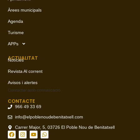
Àrees municipals
Agenda
Turisme
APPs
ACTUALITAT
Notícies
Revista Al corrent
Avisos i alertes
Contactar amb
comunicació
CONTACTE
966 49 33 69
info@elpoblenoudebenitatxell.com
Carrer Major, 5, 03726 El Poble Nou de Benitatxell