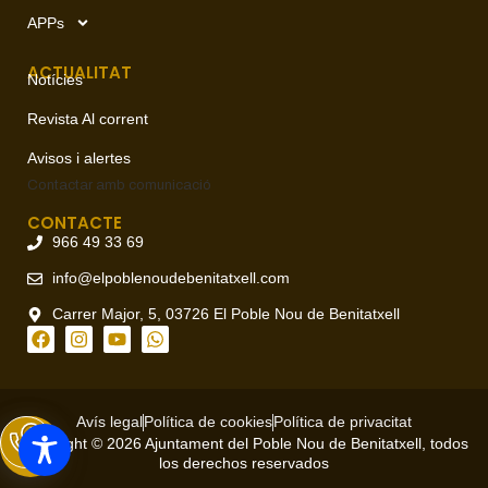
APPs
ACTUALITAT
Notícies
Revista Al corrent
Avisos i alertes
Contactar amb
comunicació
CONTACTE
966 49 33 69
info@elpoblenoudebenitatxell.com
Carrer Major, 5, 03726 El Poble Nou de Benitatxell
Avís legal
Política de cookies
Política de privacitat
Copyright © 2026 Ajuntament del Poble Nou de Benitatxell, todos
los derechos reservados