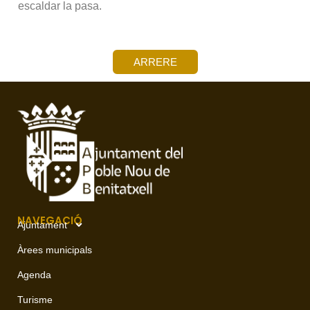
escaldar la pasa.
ARRERE
NAVEGACIÓ
Ajuntament
Àrees municipals
Agenda
Turisme