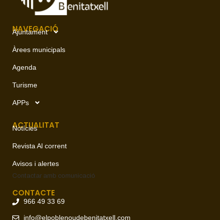
NAVEGACIÓ
Ajuntament
Àrees municipals
Agenda
Turisme
APPs
ACTUALITAT
Notícies
Revista Al corrent
Avisos i alertes
Contactar amb
comunicació
CONTACTE
966 49 33 69
info@elpoblenoudebenitatxell.com