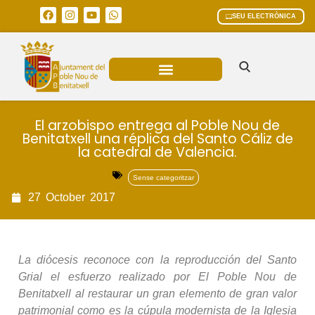
SEU ELECTRÒNICA
ÀREES MUNICIPALS
El arzobispo entrega al Poble Nou de
Benitatxell una réplica del Santo Cáliz de
la catedral de Valencia.
Sense categoritzar
27
October
2017
La diócesis reconoce con la reproducción del Santo
Grial el esfuerzo realizado por El Poble Nou de
Benitatxell al restaurar un gran elemento de gran valor
patrimonial como es la cúpula modernista de la Iglesia