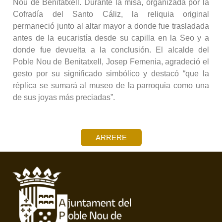
Nou de Benitatxell. Durante la misa, organizada por la
Cofradía del Santo Cáliz, la reliquia original
permaneció junto al altar mayor a donde fue trasladada
antes de la eucaristía desde su capilla en la Seo y a
donde fue devuelta a la conclusión. El alcalde del
Poble Nou de Benitatxell, Josep Femenia, agradeció el
gesto por su significado simbólico y destacó “que la
réplica se sumará al museo de la parroquia como una
de sus joyas más preciadas”.
ARRERE