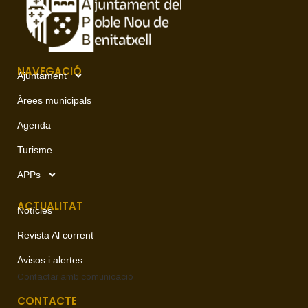
NAVEGACIÓ
Ajuntament
Àrees municipals
Agenda
Turisme
APPs
ACTUALITAT
Notícies
Revista Al corrent
Avisos i alertes
Contactar amb
comunicació
CONTACTE