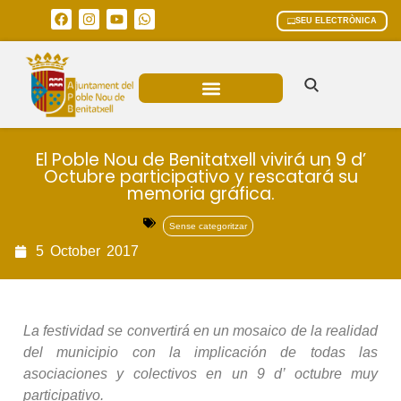
SEU ELECTRÒNICA
ÀREES MUNICIPALS
El Poble Nou de Benitatxell vivirá un 9 d’
Octubre participativo y rescatará su
memoria gráfica.
Sense categoritzar
5
October
2017
La festividad se convertirá en un mosaico de la realidad
del municipio con la implicación de todas las
asociaciones y colectivos en un 9 d’ octubre muy
participativo.