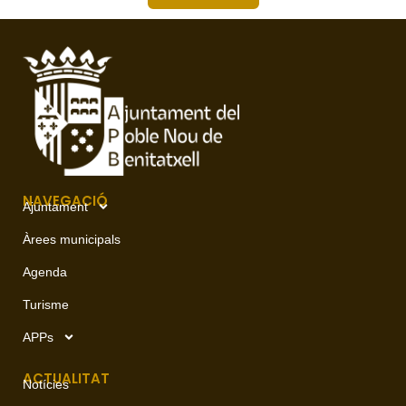
NAVEGACIÓ
Ajuntament
Àrees municipals
Agenda
Turisme
APPs
ACTUALITAT
Notícies