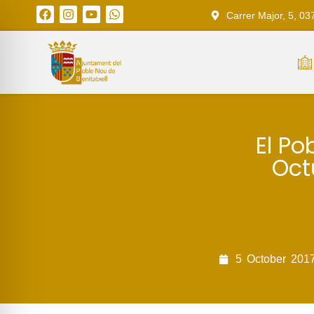
Carrer Major, 5, 03
El Po
Oct
5
October
201