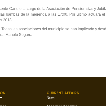
cente Canelo, a cargo de la Asociación de Pensionistas y Jubi
las bambas de la merienda a las 17:00. Por último actuará el 
os 2018.
. Todas las asociaciones del municipio se han implicado y des
ura, Manolo Segarra.
ION
CURRENT AFFAIRS
News