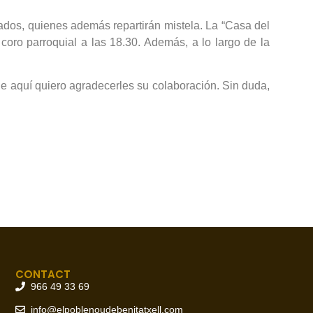
lados, quienes además repartirán mistela. La “Casa del
coro parroquial a las 18.30. Además, a lo largo de la
de aquí quiero agradecerles su colaboración. Sin duda,
CONTACT
966 49 33 69
info@elpoblenoudebenitatxell.com