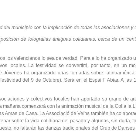
d del municipio con la implicación de todas las asociaciones y c
posición de fotografías antiguas cotidianas, cerca de un cent
odos los valencianos lo sea de verdad. Para ello ha organizado
ivos locales. La festividad se convertirá, por tanto, en un m
 Jóvenes ha organizado unas jornadas sobre latinoamérica y 
festividad del 9 de Octubre). Será en el Espai l' Abiar. A las 
asociaciones y colectivos locales han aportado su grano de a
 mañana comenzará con la animación musical de la Colla la Ll
las Amas de Casa. La Associació de Veïns también ha colabora
enar sobre la vida cotidiana del pasado y algunas, sin duda, to
sto, no faltarán las danzas tradicionales del Grup de Danses