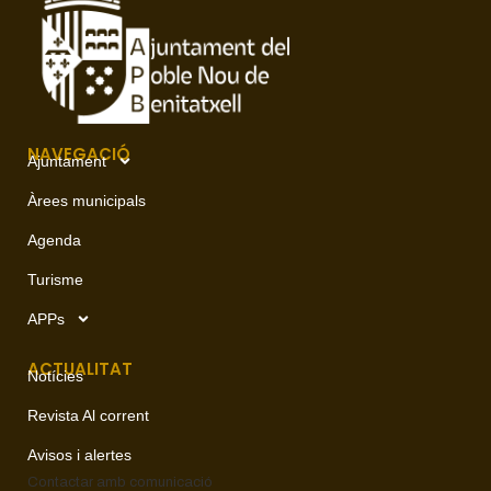
NAVEGACIÓ
Ajuntament
Àrees municipals
Agenda
Turisme
APPs
ACTUALITAT
Notícies
Revista Al corrent
Avisos i alertes
Contactar amb
comunicació