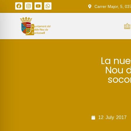
Carrer Major, 5, 03
La nue
Nou de
socor
12
July
2017