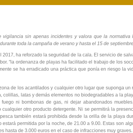
gilancia sin apenas incidentes y valora que la normativa ha 
 durante toda la campaña de verano y hasta el 15 de septiembre
017, ha reforzado la seguridad de la cala. El servicio de salv
or. “la ordenanza de playas ha facilitado el trabajo de los soc
amente se ha erradicado una práctica que ponía en riesgo la vi
ona de los acantilados y cualquier otro lugar que suponga un 
ura, colillas, latas y demás elementos no biodegradables a la p
 fuego ni bombonas de gas, ni dejar abandonados muebles, c
 cualquier otro producto detergente. Ni se permitirá la presen
a pesca también estará prohibida desde la orilla de la playa d
o estará permitida por la noche, de 21.00 a 9.00. Estas son al
ves hasta de 3.000 euros en el caso de infracciones muy graves.