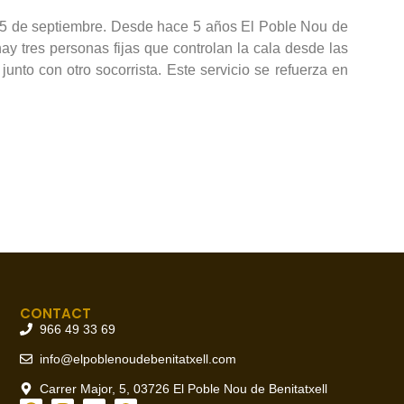
l 15 de septiembre. Desde hace 5 años El Poble Nou de
hay tres personas fijas que controlan la cala desde las
nto con otro socorrista. Este servicio se refuerza en
CONTACT
966 49 33 69
info@elpoblenoudebenitatxell.com
Carrer Major, 5, 03726 El Poble Nou de Benitatxell