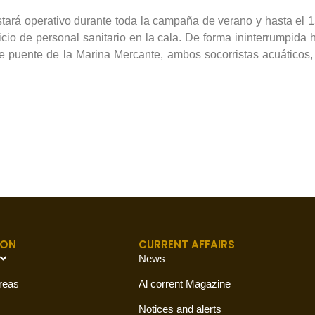
estará operativo durante toda la campaña de verano y hasta e
cio de personal sanitario en la cala. De forma ininterrumpida 
 puente de la Marina Mercante, ambos socorristas acuáticos, ju
ION
CURRENT AFFAIRS
News
reas
Al corrent Magazine
Notices and alerts