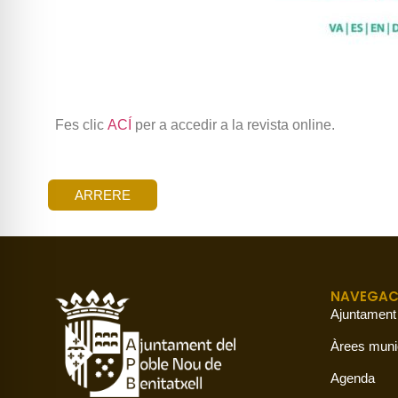
Fes clic
ACÍ
per a accedir a la revista online.
ARRERE
NAVEGAC
Ajuntament
Àrees muni
Agenda