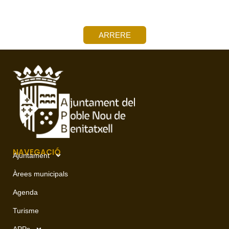
ARRERE
NAVEGACIÓ
Ajuntament
Àrees municipals
Agenda
Turisme
APPs