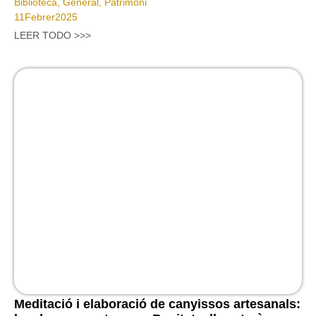
Biblioteca
,
General
,
Patrimoni
11
Febrer
2025
LEER TODO >>>
Meditació i elaboració de canyissos artesanals: