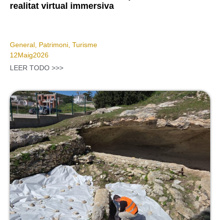
realitat virtual immersiva
General
,
Patrimoni
,
Turisme
12
Maig
2026
LEER TODO >>>