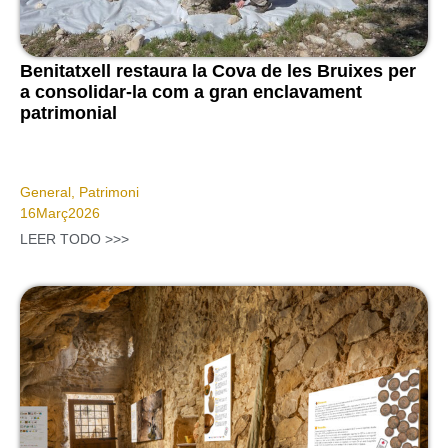
Benitatxell restaura la Cova de les Bruixes per
a consolidar-la com a gran enclavament
patrimonial
General
,
Patrimoni
16
Març
2026
LEER TODO >>>