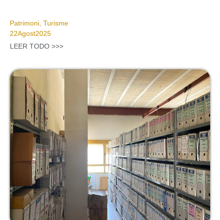
Patrimoni
,
Turisme
22
Agost
2025
LEER TODO >>>