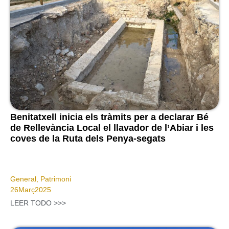
Benitatxell inicia els tràmits per a declarar Bé
de Rellevància Local el llavador de l’Abiar i les
coves de la Ruta dels Penya-segats
General
,
Patrimoni
26
Març
2025
LEER TODO >>>