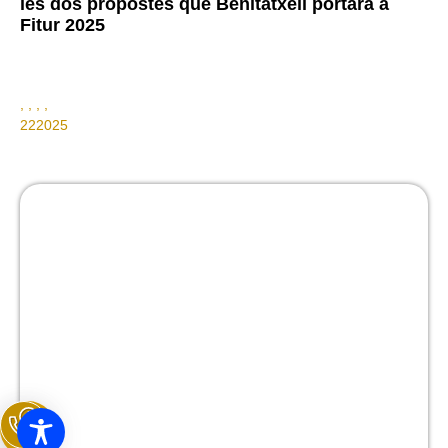
les dos propostes que Benitatxell portarà a
Fitur 2025
Cultura
,
General
,
Patrimoni
,
Societat
,
Turisme
22
Gener
2025
LEER TODO >>>