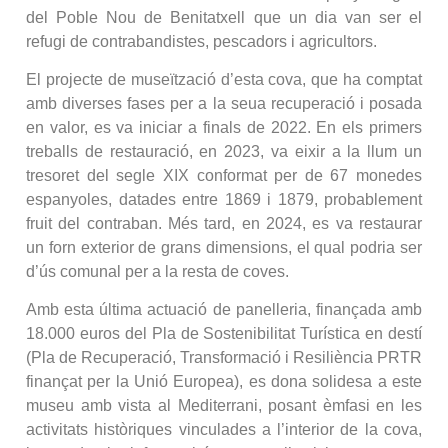
del Poble Nou de Benitatxell que un dia van ser el
refugi de contrabandistes, pescadors i agricultors.
El projecte de museïtzació d’esta cova, que ha comptat
amb diverses fases per a la seua recuperació i posada
en valor, es va iniciar a finals de 2022. En els primers
treballs de restauració, en 2023, va eixir a la llum un
tresoret del segle XIX conformat per de 67 monedes
espanyoles, datades entre 1869 i 1879, probablement
fruit del contraban. Més tard, en 2024, es va restaurar
un forn exterior de grans dimensions, el qual podria ser
d’ús comunal per a la resta de coves.
Amb esta última actuació de panelleria, finançada amb
18.000 euros del Pla de Sostenibilitat Turística en destí
(Pla de Recuperació, Transformació i Resiliència PRTR
finançat per la Unió Europea), es dona solidesa a este
museu amb vista al Mediterrani, posant èmfasi en les
activitats històriques vinculades a l’interior de la cova,