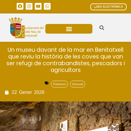
SEU ELECTRÒNICA
ÀREES MUNICIPALS
Un museu davant de la mar en Benitatxell
que reviu la història de les coves que van
ser refugi de contrabandistes, pescadors i
agricultors
Patrimoni
General
22
Gener
2026