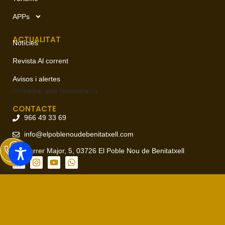
APPs
ACTUALITAT
Notícies
Revista Al corrent
Avisos i alertes
Contactar amb
comunicació
CONTACTE
966 49 33 69
info@elpoblenoudebenitatxell.com
Carrer Major, 5, 03726 El Poble Nou de Benitatxell
Avís legal
Política de cookies
Política de privacitat
Copyright © 2026 Ajuntament del Poble Nou de Benitatxell, todos
los derechos reservados