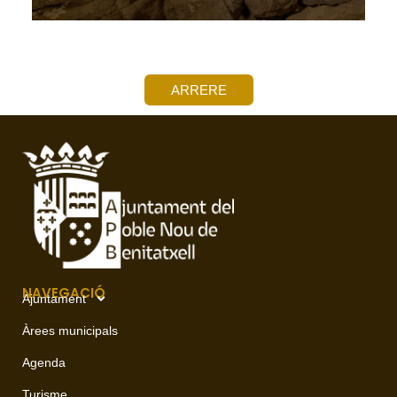
ARRERE
NAVEGACIÓ
Ajuntament
Àrees municipals
Agenda
Turisme