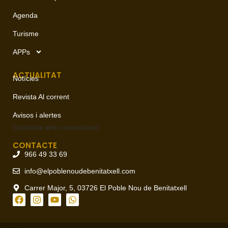
Agenda
Turisme
APPs
ACTUALITAT
Notícies
Revista Al corrent
Avisos i alertes
Contactar amb
comunicació
CONTACTE
966 49 33 69
info@elpoblenoudebenitatxell.com
Carrer Major, 5, 03726 El Poble Nou de Benitatxell