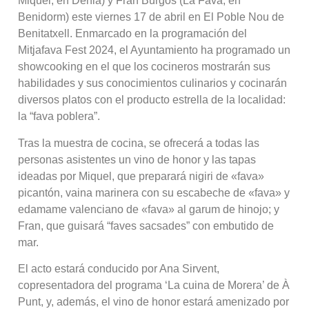
Miquel, en Dénia) y Fran Burgos (La Fava, en
Benidorm) este viernes 17 de abril en El Poble Nou de
Benitatxell. Enmarcado en la programación del
Mitjafava Fest 2024, el Ayuntamiento ha programado un
showcooking en el que los cocineros mostrarán sus
habilidades y sus conocimientos culinarios y cocinarán
diversos platos con el producto estrella de la localidad:
la “fava poblera”.
Tras la muestra de cocina, se ofrecerá a todas las
personas asistentes un vino de honor y las tapas
ideadas por Miquel, que preparará nigiri de «fava»
picantón, vaina marinera con su escabeche de «fava» y
edamame valenciano de «fava» al garum de hinojo; y
Fran, que guisará “faves sacsades” con embutido de
mar.
El acto estará conducido por Ana Sirvent,
copresentadora del programa ‘La cuina de Morera’ de À
Punt, y, además, el vino de honor estará amenizado por