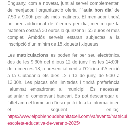
Enguany, com a novetat, junt al servei complementari
de menjador, l’organització oferta l’
‘aula bon dia’
de
7.50 a 9.00h per als més matiners. El menjador tindrà
un preu addicional de 7 euros per dia, mentre que la
matinera costarà 30 euros la quinzena i 55 euros el mes
complet. Ambdós serveis estaran subjectes a la
inscripció d’un mínim de 15 xiquets i xiquetes.
Les
matriculacions
es poden fer per seu electrònica
des de les 9:30h del dijous 12 de juny fins les 14:00h
del dimecres 18, o presencialment a l’Oficina d’Atenció
a la Ciutadania els dies 12 i 13 de juny, de 9:30 a
13:30h. Les places són limitades i tindrà preferència
l’alumnat empadronat al municipi. És necessari
adjuntar el comprovant bancari. Es pot descarregar el
fullet amb el formulari d’inscripció i tota la informació en
el següent enllaç:
https://www.elpoblenoudebenitatxell.com/va/evento/matricu
escoleta-educativa-de-verano-2025/