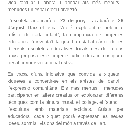
vida familiar i laboral i brindar als més menuts i
menudes un espai d’oci i diversió.
L’escoleta arrancarà el
23 de juny
i acabarà el
29
d’agost
. Baix el lema “Areté, explorant el potencial
artístic de cada infant”, la companyia de projectes
educatius Reinventa’t, la qual ha estat al càrrec de les
diferents escoletes educatives locals des de fa uns
anys, proposa este projecte lúdic educatiu configurat
per al període vocacional estival.
Es tracta d’una iniciativa que convida a xiquets i
xiquetes a convertir-se en els artistes del canvi i
l’expressió comunitària. Els més menuts i menudes
participaran en tallers creatius on exploraran diferents
tècniques com la pintura mural, el collage, el ‘stencil’ i
l’escultura amb materials reciclats. Guiats per
educadors, cada xiquet podrà expressar les seues
idees, somnis i visions del món a través de l’art.