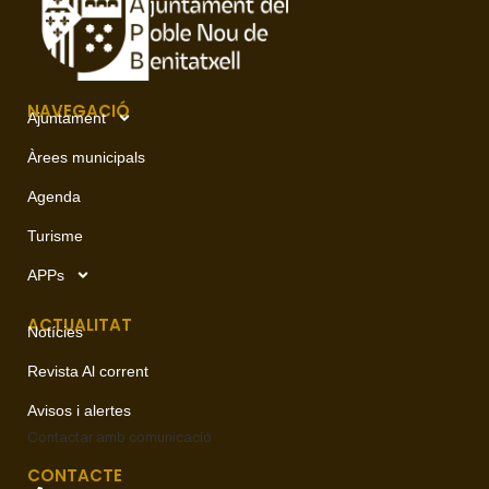
NAVEGACIÓ
Ajuntament
Àrees municipals
Agenda
Turisme
APPs
ACTUALITAT
Notícies
Revista Al corrent
Avisos i alertes
Contactar amb
comunicació
CONTACTE