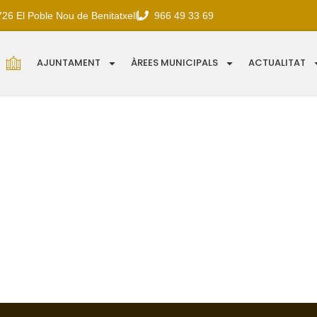
726 El Poble Nou de Benitatxell
966 49 33 69
AJUNTAMENT
ÀREES MUNICIPALS
ACTUALITAT